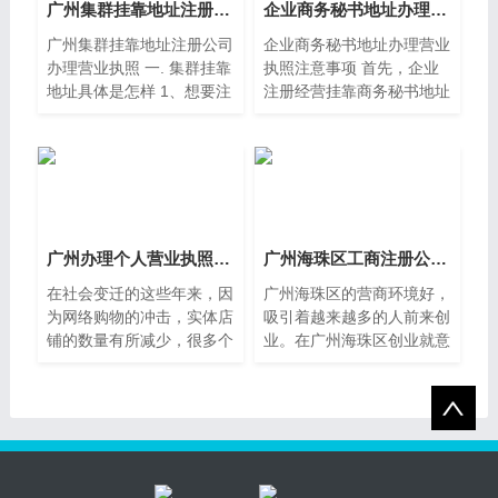
广州集群挂靠地址注册公司办理营业执照
企业商务秘书地址办理营业执照注意事项
广州集群挂靠地址注册公司
企业商务秘书地址办理营业
办理营业执照 一. 集群挂靠
执照注意事项 首先，企业
地址具体是怎样 1、想要注
注册经营挂靠商务秘书地址
册公司但是又不想租赁写字
企业来是有有好处与不足的
楼、办 公室，这个时分就
地方的。 一：挂靠商务秘
可以尝试用集群挂靠地址注
书地址办理营业执照成本
册，节省成本开支； 2、
低，无昂贵的租金支出
二：.
广州办理个人营业执照注销流程
广州海珠区工商注册公司流程
在社会变迁的这些年来，因
广州海珠区的营商环境好，
为网络购物的冲击，实体店
吸引着越来越多的人前来创
铺的数量有所减少，很多个
业。在广州海珠区创业就意
体工商户选择不再从事经营
味着要申请注册公司，那
活动，这时就需要办理注销
么，在海珠区申请注册公司
手续。我国相关法律也对个
难吗，下面我们就来进行介
体工商户营业执照的注销进
绍。 目前海珠区申请注册
公